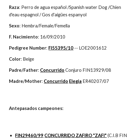
Raza
: Perro de agua español /Spanish water Dog /Chien 
d'eau espagnol / Gos d'aigües espanyol
Sexo
: Hembra/Female/Femella
F. Nacimiento
: 16/09/2010
Pedigree Number
: 
FI55395/10
 -- LOE2001612
Color
: Beige
Padre/Father
: 
Concurrido
 Conjuro FIN13929/08
Madre/Mother
: 
Concurrido
Elegia
 ER40207/07
Antepasados campeones:
FIN29460/99
CONCURRIDO ZAFIRO "ZAFI"
 (C.I.B FIN 